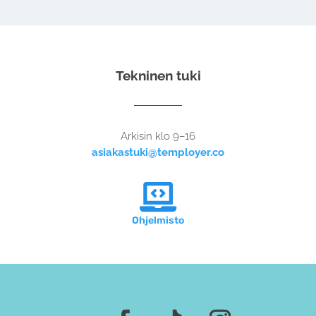
Tekninen tuki
Arkisin klo 9–16
asiakastuki@temployer.co

Ohjelmisto