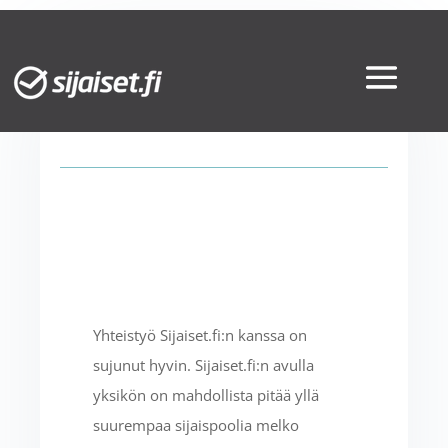
Asiakkaalta: Sijaiset.fi
Henkilöstöpalvelun avulla
laajemman sijaispoolin ylläpito
sujuu vaivattomasti
Yhteistyö Sijaiset.fi:n kanssa on
sujunut hyvin. Sijaiset.fi:n avulla
yksikön on mahdollista pitää yllä
suurempaa sijaispoolia melko