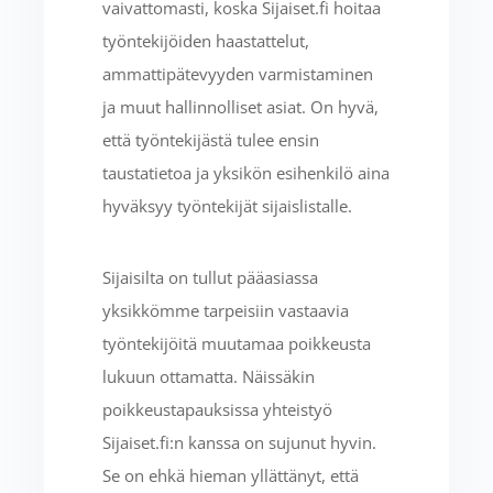
vaivattomasti, koska Sijaiset.fi hoitaa
työntekijöiden haastattelut,
ammattipätevyyden varmistaminen
ja muut hallinnolliset asiat. On hyvä,
että työntekijästä tulee ensin
taustatietoa ja yksikön esihenkilö aina
hyväksyy työntekijät sijaislistalle.
Sijaisilta on tullut pääasiassa
yksikkömme tarpeisiin vastaavia
työntekijöitä muutamaa poikkeusta
lukuun ottamatta. Näissäkin
poikkeustapauksissa yhteistyö
Sijaiset.fi:n kanssa on sujunut hyvin.
Se on ehkä hieman yllättänyt, että