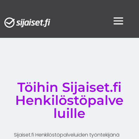
Töihin Sijaiset.fi
Henkilöstöpalve
luille
Sijaiset.fi Henkilöstöpalveluiden työntekijänä