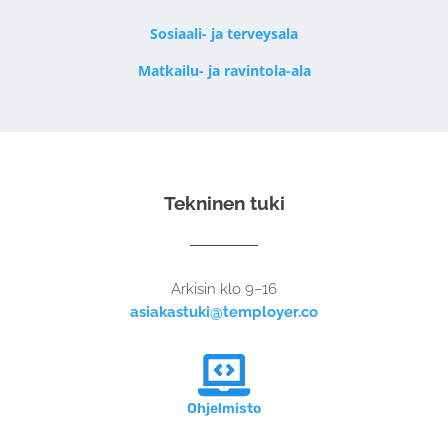
Sosiaali- ja terveysala
Matkailu- ja ravintola-ala
Tekninen tuki
Arkisin klo 9–16
asiakastuki@temployer.co

Ohjelmisto