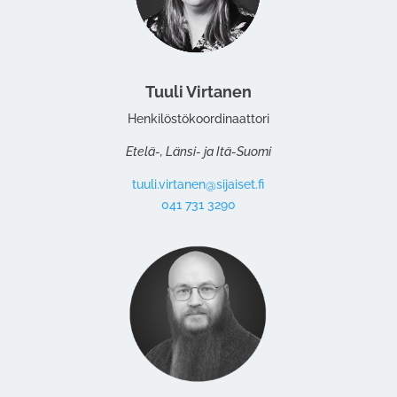
Tuuli Virtanen
Henkilöstökoordinaattori
Etelä-, Länsi- ja Itä-Suomi
tuuli.virtanen@sijaiset.fi
041 731 3290