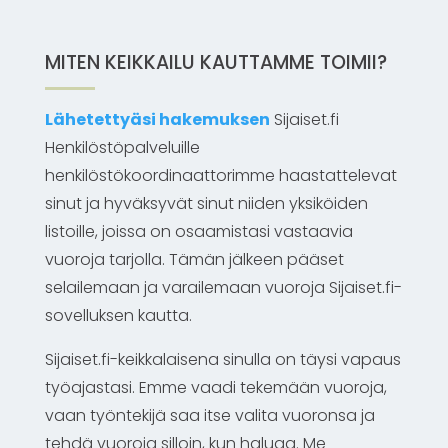
MITEN KEIKKAILU KAUTTAMME TOIMII?
Lähetettyäsi hakemuksen
Sijaiset.fi
Henkilöstöpalveluille
henkilöstökoordinaattorimme haastattelevat
sinut ja hyväksyvät sinut niiden yksiköiden
listoille, joissa on osaamistasi vastaavia
vuoroja tarjolla. Tämän jälkeen pääset
selailemaan ja varailemaan vuoroja Sijaiset.fi-
sovelluksen kautta.
Sijaiset.fi-keikkalaisena sinulla on täysi vapaus
työajastasi. Emme vaadi tekemään vuoroja,
vaan työntekijä saa itse valita vuoronsa ja
tehdä vuoroja silloin, kun haluaa. Me