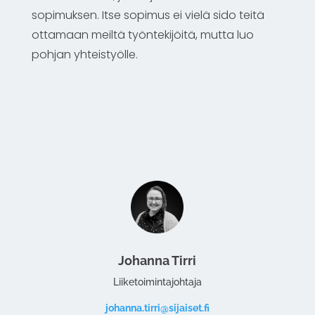
sopimuksen. Itse sopimus ei vielä sido teitä
ottamaan meiltä työntekijöitä, mutta luo
pohjan yhteistyölle.
Johanna Tirri
Liiketoimintajohtaja
johanna.tirri@sijaiset.fi