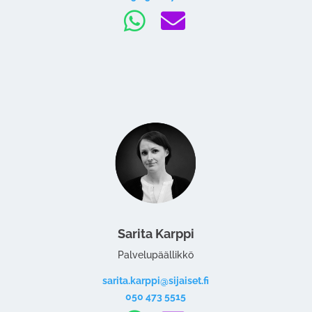


Sarita Karppi
Palvelupäällikkö
sarita.karppi@sijaiset.fi
050 473 5515