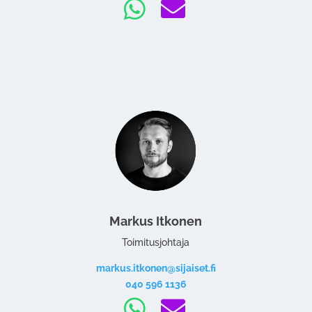


Markus Itkonen
Toimitusjohtaja
markus.itkonen@sijaiset.fi
040 596 1136

