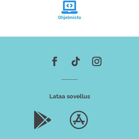

Ohjelmisto
Lataa sovellus

