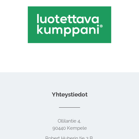
Yhteystiedot
Ollilantie 4,
90440 Kempele
Robert Huberin tie 3 B,