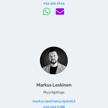
044 494 5644


Markus Leskinen
Myyntijohtaja
markus.leskinen@sijaiset.fi
050 502 0788