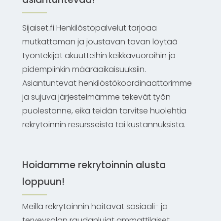
Sijaiset.fi Henkilöstöpalvelut tarjoaa
mutkattoman ja joustavan tavan löytää
työntekijät akuutteihin keikkavuoroihin ja
pidempiinkin määräaikaisuuksiin.
Asiantuntevat henkilöstökoordinaattorimme
ja sujuva järjestelmämme tekevät työn
puolestanne, eikä teidän tarvitse huolehtia
rekrytoinnin resursseista tai kustannuksista.
Hoidamme rekrytoinnin alusta
loppuun!
Meillä rekrytoinnin hoitavat sosiaali- ja
terveysalan raudanlujat ammattilaiset.