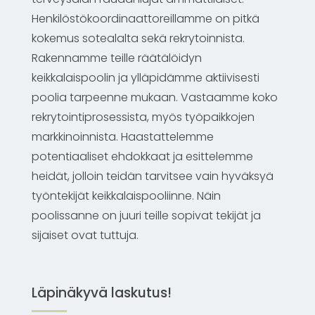
Henkilöstökoordinaattoreillamme on pitkä
kokemus sotealalta sekä rekrytoinnista.
Rakennamme teille räätälöidyn
keikkalaispoolin ja ylläpidämme aktiivisesti
poolia tarpeenne mukaan. Vastaamme koko
rekrytointiprosessista, myös työpaikkojen
markkinoinnista. Haastattelemme
potentiaaliset ehdokkaat ja esittelemme
heidät, jolloin teidän tarvitsee vain hyväksyä
työntekijät keikkalaispooliinne. Näin
poolissanne on juuri teille sopivat tekijät ja
sijaiset ovat tuttuja.
Läpinäkyvä
laskutus!