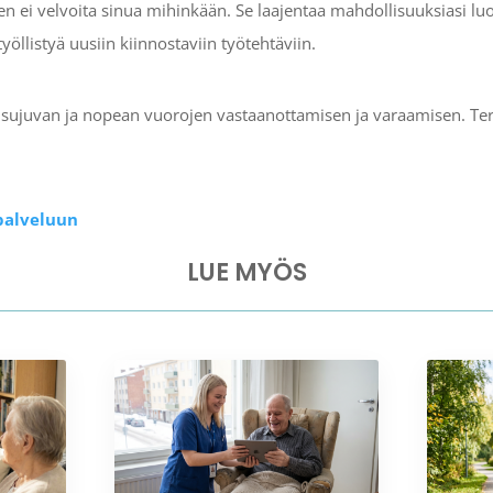
en ei velvoita sinua mihinkään. Se laajentaa mahdollisuuksiasi lu
työllistyä uusiin kiinnostaviin työtehtäviin.
le sujuvan ja nopean vuorojen vastaanottamisen ja varaamisen. T
-palveluun
LUE MYÖS