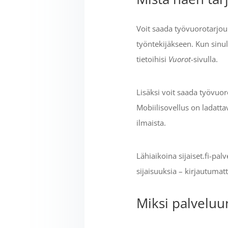
Voit saada työvuorotarjouk
työntekijäkseen. Kun sinull
tietoihisi
Vuorot
-sivulla.
Lisäksi voit saada työvuor
Mobiilisovellus on ladatta
ilmaista.
Lähiaikoina sijaiset.fi-p
sijaisuuksia – kirjautumatt
Miksi palveluu