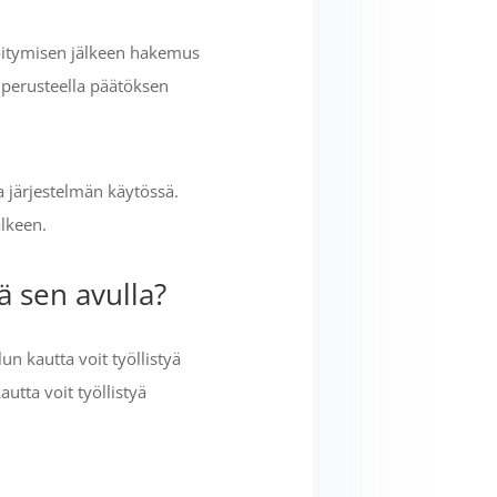
röitymisen jälkeen hakemus
 perusteella päätöksen
a järjestelmän käytössä.
älkeen.
ä sen avulla?
un kautta voit työllistyä
utta voit työllistyä