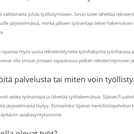
i välttämättä johda työllistymiseen. Sinun tulee lähettää rekiste
eluille järjestelmässä, minkä jälkeen työnantaja tekee hakemuksen
a.
 ja opastaa myös uusia rekisteröityneitä työnhakijoita työnhaussa j
 voivat olla sinuun joissain tapauksissa pelkän rekisteröitymisen j
itä palvelusta tai miten voin työllisty
oit selata työnantajia ja lähettää työhakemuksia. Sijaiset.fi-palvel
ä järjestelmästä löytyy. Esimerkiksi Sijaiset-henkilöstöpalvelun ka
yttäviin asiakasyrityksiimme.
olla olevat työt?