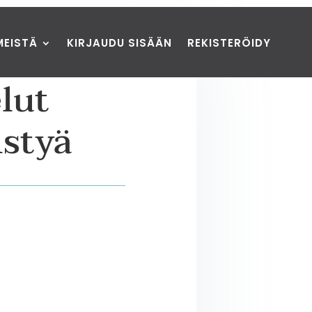
MEISTÄ
KIRJAUDU SISÄÄN
REKISTERÖIDY
elut
istyä