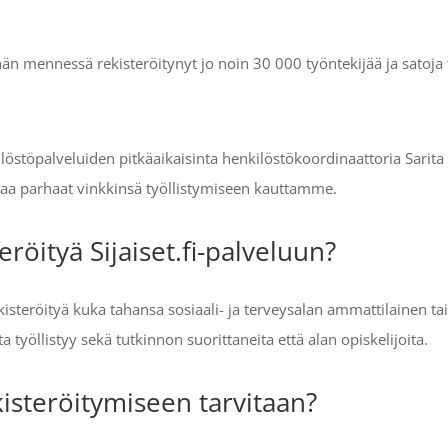
ähän mennessä rekisteröitynyt jo noin 30 000 työntekijää ja satoja
ilöstöpalveluiden pitkäaikaisinta henkilöstökoordinaattoria Sarita
ntaa parhaat vinkkinsä työllistymiseen kauttamme.
eröityä Sijaiset.fi-palveluun?
ekisteröityä kuka tahansa sosiaali- ja terveysalan ammattilainen tai 
työllistyy sekä tutkinnon suorittaneita että alan opiskelijoita.
kisteröitymiseen tarvitaan?