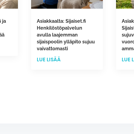
 ja
Asiakkaalta: Sijaiset.fi
Asiak
Henkilöstöpalvelun
Sijai
ää
avulla laajemman
suju
sijaispoolin ylläpito sujuu
vuoro
vaivattomasti
ammat
LUE LISÄÄ
LUE 