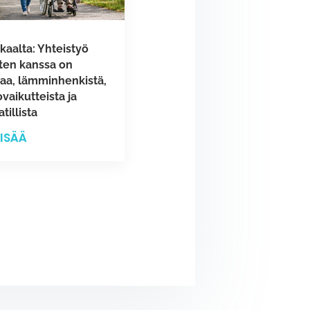
kaalta: Yhteistyö
sten kanssa on
vaa, lämminhenkistä,
vaikutteista ja
illista
LISÄÄ