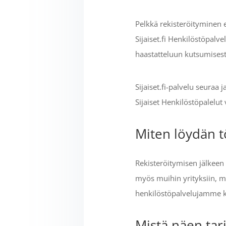
Pelkkä rekisteröityminen e
Sijaiset.fi Henkilöstöpalv
haastatteluun kutsumisest
Sijaiset.fi-palvelu seuraa
Sijaiset Henkilöstöpalelut
Miten löydän tö
Rekisteröitymisen jälkeen v
myös muihin yrityksiin, mit
henkilöstöpalvelujamme kä
Mistä näen tarj