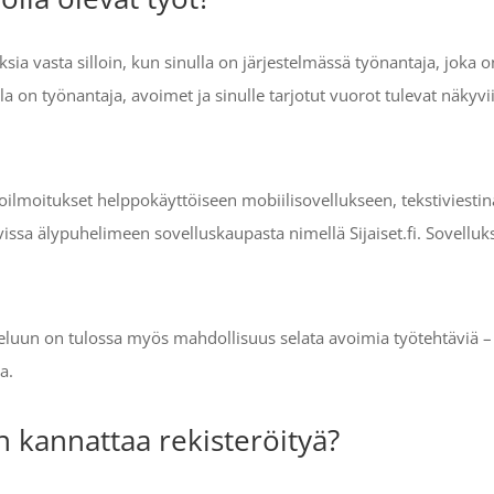
sia vasta silloin, kun sinulla on järjestelmässä työnantaja, joka 
a on työnantaja, avoimet ja sinulle tarjotut vuorot tulevat näkyvii
oilmoitukset helppokäyttöiseen mobiilisovellukseen, tekstiviestinä
vissa älypuhelimeen sovelluskaupasta nimellä Sijaiset.fi. Sovelluk
alveluun on tulossa myös mahdollisuus selata avoimia työtehtäviä 
a.
n kannattaa rekisteröityä?