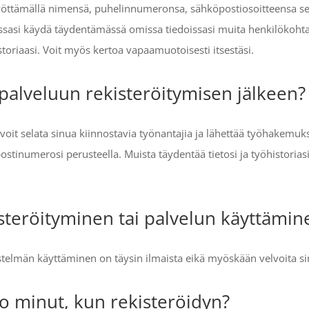
yöttämällä nimensä, puhelinnumeronsa, sähköpostiosoitteensa s
ssasi käydä täydentämässä omissa tiedoissasi muita henkilökohtais
storiaasi. Voit myös kertoa vapaamuotoisesti itsestäsi.
palveluun rekisteröitymisen jälkeen?
voit selata sinua kiinnostavia työnantajia ja lähettää työhakemuks
stinumerosi perusteella. Muista täydentää tietosi ja työhistoriasi
teröityminen tai palvelun käyttämin
estelmän käyttäminen on täysin ilmaista eikä myöskään velvoita s
o minut, kun rekisteröidyn?