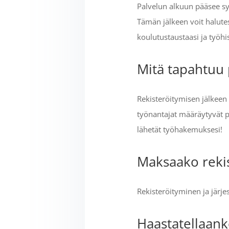
Palvelun alkuun pääsee s
Tämän jälkeen voit halute
koulutustaustaasi ja työhi
Mitä tapahtuu 
Rekisteröitymisen jälkeen 
työnantajat määräytyvät po
lähetät työhakemuksesi!
Maksaako rekis
Rekisteröityminen ja järj
Haastatellaank