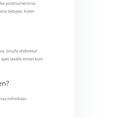
ekä postinumeronsa.
ia tietojasi, kuten
ia. Sinulle ehdotetut
 ajan tasalle ennen kuin
en?
inua mihinkään.