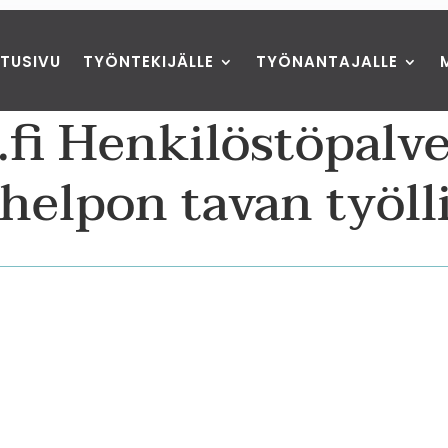
ETUSIVU
TYÖNTEKIJÄLLE
TYÖNANTAJALLE
t.fi Henkilöstöpalv
 helpon tavan työll