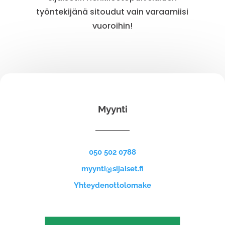
työntekijänä sitoudut vain varaamiisi
vuoroihin!
Myynti
050 502 0788
myynti@sijaiset.fi
Yhteydenottolomake