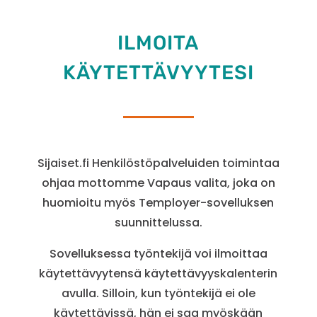
ILMOITA
KÄYTETTÄVYYTESI
Sijaiset.fi Henkilöstöpalveluiden toimintaa
ohjaa mottomme Vapaus valita, joka on
huomioitu myös Temployer-sovelluksen
suunnittelussa.
Sovelluksessa työntekijä voi ilmoittaa
käytettävyytensä käytettävyyskalenterin
avulla. Silloin, kun työntekijä ei ole
käytettävissä, hän ei saa myöskään