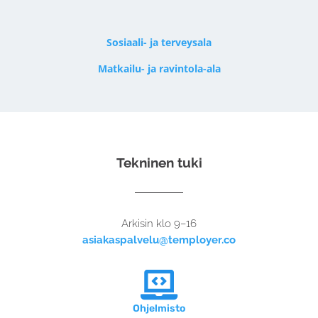
Sosiaali- ja terveysala
Matkailu- ja ravintola-ala
Tekninen tuki
Arkisin klo 9–16
asiakaspalvelu@temployer.co

Ohjelmisto