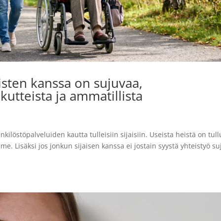
aisten kanssa on sujuvaa,
utteista ja ammatillista
enkilöstöpalveluiden kautta tulleisiin sijaisiin. Useista heistä on tull
me. Lisäksi jos jonkun sijaisen kanssa ei jostain syystä yhteistyö su