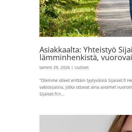
Asiakkaalta: Yhteistyö Sij
lämminhenkistä, vuorovaik
tammi 29, 2026
|
Uutiset
”Olemme olleet erittäin tyytyväisiä Sijaiset.fi H
vakiosijaisia, jotka ottavat aina avoimet vuorom
Sijaiset.fi:n...