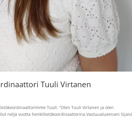
rdinaattori Tuuli Virtanen
löstökoordinaattorimme Tuuli: “Olen Tuuli Virtanen ja olen
reilut neljä vuotta henkilöstökoordinaattorina.Vastuualueenani Sijaisi