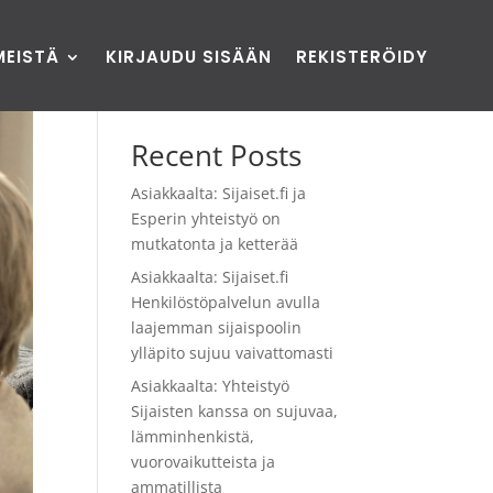
MEISTÄ
KIRJAUDU SISÄÄN
REKISTERÖIDY
Etsi
Recent Posts
Asiakkaalta: Sijaiset.fi ja
Esperin yhteistyö on
mutkatonta ja ketterää
Asiakkaalta: Sijaiset.fi
Henkilöstöpalvelun avulla
laajemman sijaispoolin
ylläpito sujuu vaivattomasti
Asiakkaalta: Yhteistyö
Sijaisten kanssa on sujuvaa,
lämminhenkistä,
vuorovaikutteista ja
ammatillista