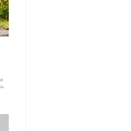
ut
ju,