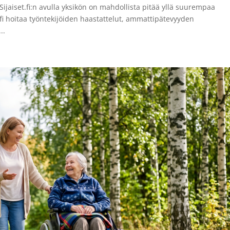
 Sijaiset.fi:n avulla yksikön on mahdollista pitää yllä suurempaa
t.fi hoitaa työntekijöiden haastattelut, ammattipätevyyden
..