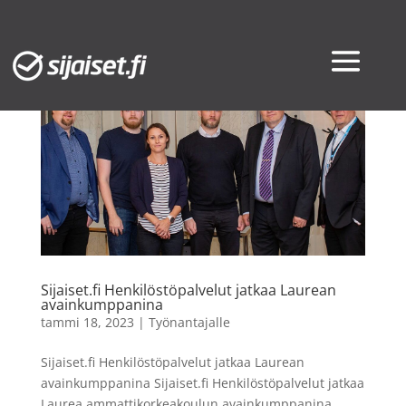
Sijaiset.fi Henkilöstöpalvelut jatkaa Laurean
avainkumppanina
tammi 18, 2023
|
Työnantajalle
Sijaiset.fi Henkilöstöpalvelut jatkaa Laurean
avainkumppanina Sijaiset.fi Henkilöstöpalvelut jatkaa
Laurea ammattikorkeakoulun avainkumppanina