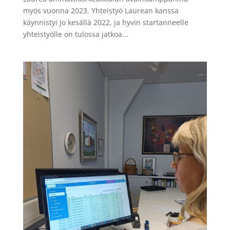
myös vuonna 2023. Yhteistyö Laurean kanssa
käynnistyi jo kesällä 2022, ja hyvin startanneelle
yhteistyölle on tulossa jatkoa...