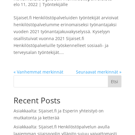
elo 11, 2022
|
Työntekijälle
Sijaiset.fi Henkilöstöpalveluiden työntekijät arvioivat
henkilöstöpalvelumme erinomaiseksi työnantajaksi
vuoden 2021 työnantajakuvakyselyssä. Kyselyyn
osallistuivat vuonna 2021 Sijaiset.fi
Henkilöstöpalveluille työskennelleet sosiaali- ja
terveysalan työntekijät....
« Vanhemmat merkinnät
Seuraavat merkinnät »
Etsi
Recent Posts
Asiakkaalta: Sijaiset.fi ja Esperin yhteistyö on
mutkatonta ja ketterää
Asiakkaalta: Sijaiset.fi Henkilöstöpalvelun avulla
laajemman sijaispoolin ylläpito sujuu vaivattomasti