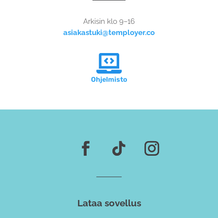
Arkisin klo 9–16
asiakastuki@temployer.co

Ohjelmisto
Lataa sovellus