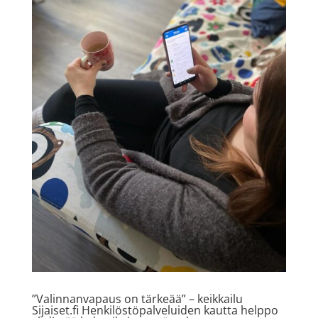
”Valinnanvapaus on tärkeää” – keikkailu
Sijaiset.fi Henkilöstöpalveluiden kautta helppo