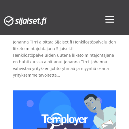
Johanna Tirri aloittaa Sijaiset.fi
Henkilöstöpalveluiden liiketoimintajohtajana
huhti 17, 2025
|
Työnantajalle
,
Työntekijälle
Johanna Tirri aloittaa Sijaiset.fi Henkilöstöpalveluiden
liiketoimintajohtajana Sijaiset.fi
Henkilöstöpalveluiden uutena liiketoimintajohtajana
on huhtikuussa aloittanut Johanna Tirri. Johanna
vahvistaa yrityksen johtoryhmää ja myyntiä osana
yrityksemme tavoitetta...