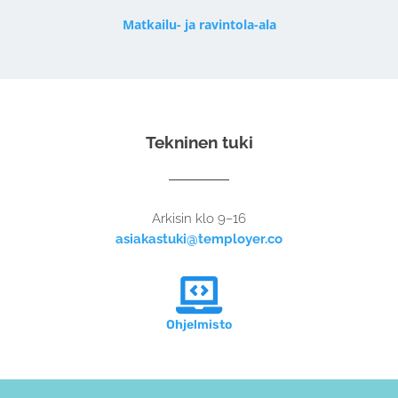
Matkailu- ja ravintola-ala
Tekninen tuki
Arkisin klo 9–16
asiakastuki@temployer.co

Ohjelmisto